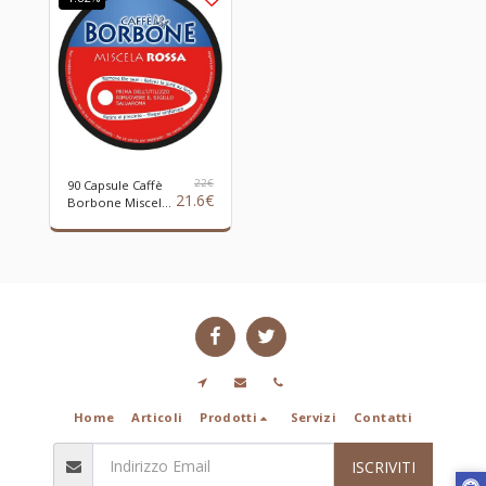
22
€
90 Capsule Caffè
21.6
€
Borbone Miscela
ROSSA
Compatibili
Macchine Nescafè
Dolce Gusto
Home
Articoli
Prodotti
Servizi
Contatti
ISCRIVITI