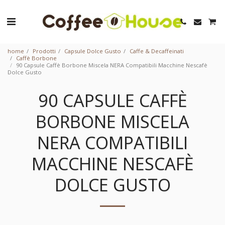
home
Prodotti
Capsule Dolce Gusto
Caffe & Decaffeinati
Caffè Borbone
90 Capsule Caffè Borbone Miscela NERA Compatibili Macchine Nescafè
Dolce Gusto
90 CAPSULE CAFFÈ
BORBONE MISCELA
NERA COMPATIBILI
MACCHINE NESCAFÈ
DOLCE GUSTO