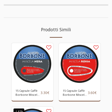
Prodotti Simili
15 Capsule Caffè
15 Capsule Caffè
3.30
€
3.60
€
Borbone Miscela
Borbone Miscela
NERA Compatibili
ROSSA
Macchine Nescafè
Compatibili
Dolce Gusto
Macchine Nescafè
Dolce Gusto
-1.82%