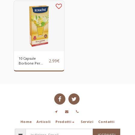
Cioccolata Bianca
e Fragola
10 Capsule
2.99
€
Borbone Per
Bevanda Solubile
Al Gusto TÈ AL
LIMONE
Home
Articoli
Prodotti
Servizi
Contatti