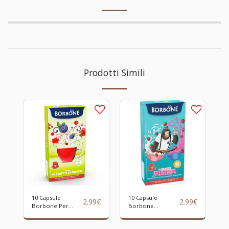
Prodotti Simili
10 Capsule
10 Capsule
2.99
€
2.99
€
Borbone Per
Borbone
TISANA AI FRUTTI
“DJGUSTO
DI BOSCO
CHEESECAKE” -